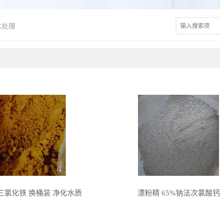
水处理
三氯化铁 换桶装 净化水质
漂粉精 65%钠法次氯酸钙