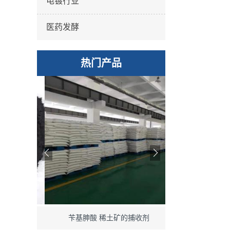
电镀行业
医药发酵
热门产品
%粉末
苄基胂酸 稀土矿的捕收剂
过滤后钾水玻