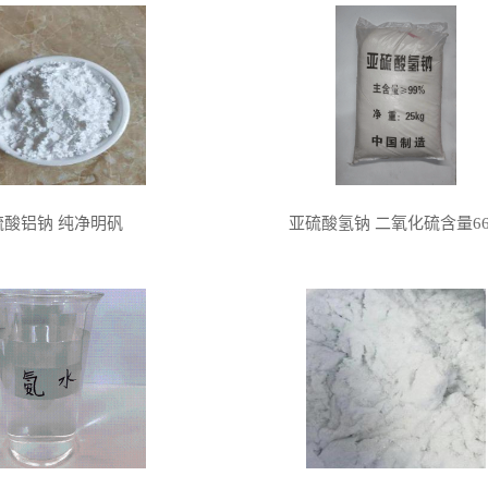
硫酸铝钠 纯净明矾
亚硫酸氢钠 二氧化硫含量6