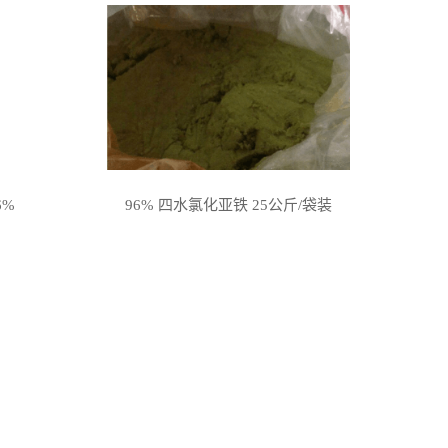
6%
96% 四水氯化亚铁 25公斤/袋装