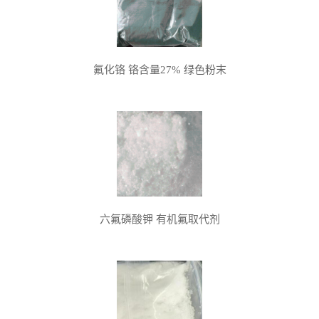
氟化铬 铬含量27% 绿色粉末
六氟磷酸钾 有机氟取代剂