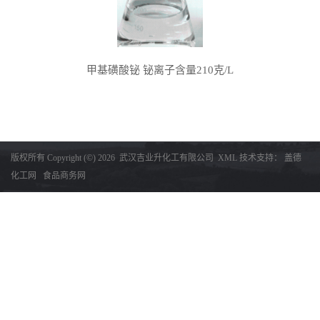
甲基磺酸铋 铋离子含量210克/L
版权所有 Copyright (©) 2026
武汉吉业升化工有限公司
XML
技术支持：
盖德
化工网
食品商务网