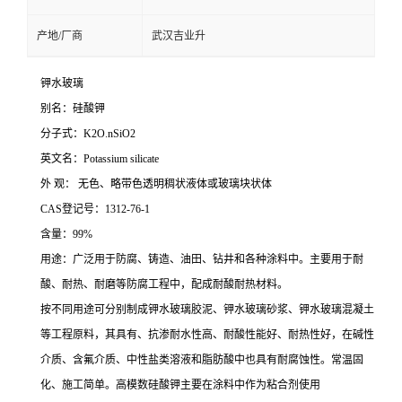
产地/厂商
武汉吉业升
钾水玻璃
别名：硅酸钾
分子式：K2O.nSiO2
英文名：Potassium silicate
外 观： 无色、略带色透明稠状液体或玻璃块状体
CAS登记号：1312-76-1
含量：99%
用途：广泛用于防腐、铸造、油田、钻井和各种涂料中。主要用于耐
酸、耐热、耐磨等防腐工程中，配成耐酸耐热材料。
按不同用途可分别制成钾水玻璃胶泥、钾水玻璃砂浆、钾水玻璃混凝土
等工程原料，其具有、抗渗耐水性高、耐酸性能好、耐热性好，在碱性
介质、含氟介质、中性盐类溶液和脂肪酸中也具有耐腐蚀性。常温固
化、施工简单。高模数硅酸钾主要在涂料中作为粘合剂使用