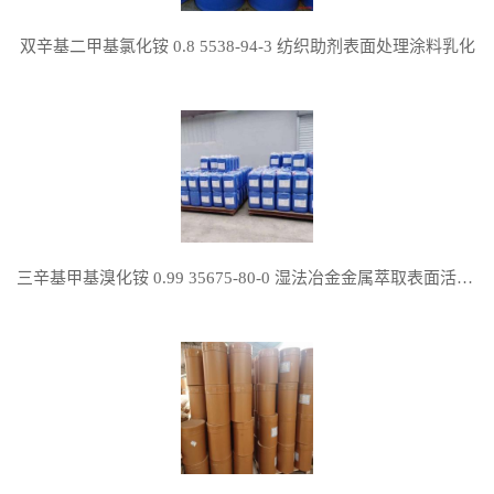
双辛基二甲基氯化铵 0.8 5538-94-3 纺织助剂表面处理涂料乳化
三辛基甲基溴化铵 0.99 35675-80-0 湿法冶金金属萃取表面活性剂