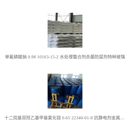
单氟磷酸钠 0.98 10163-15-2 水处理螯合剂杀菌防腐剂特种玻璃
十二烷基双羟乙基甲基氯化铵 0.65 22340-01-8 抗静电剂金属表面清洗矿物浮选