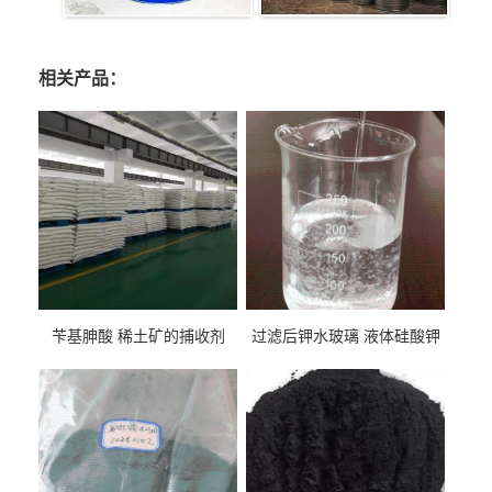
相关产品：
苄基胂酸 稀土矿的捕收剂
过滤后钾水玻璃 液体硅酸钾