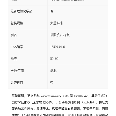
是否危险化学品
否
包装规格
大塑料桶
别名
草酸钒 (IV) 氧
15500-04-6
CAS编号
50~99
纯度
产地/厂商
湖北
是否进口
否
草酸氧钒，英文名称 Vanadyl oxalate，CAS 号 15500-04-6，其分子式为
C?O?V?xH?O（无水物 C?O?V），分子量为 197.91（无水基），性状为
蓝色结晶性粉末，易溶于水，微溶于醇类有机溶剂，不溶于乙醚、丙酮
性质：工业级草酸氧钒为钒的有机酸盐，常温干燥密封条件下化学稳定