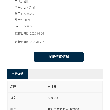
产地：
湖北
型号：
大塑料桶
货号：
A00920a
纯度：
50~99
cas：
15500-04-6
发布日期：
2026-03-26
更新日期：
2026-08-07
发送咨询信息
产品详请
品牌
吉业升
A00920a
货号
用途
有机合成能源材料媒染剂