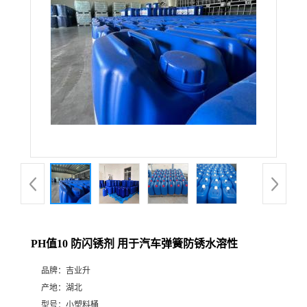
PH值10 防闪锈剂 用于汽车弹簧防锈水溶性
品牌：
吉业升
产地：
湖北
型号：
小塑料桶