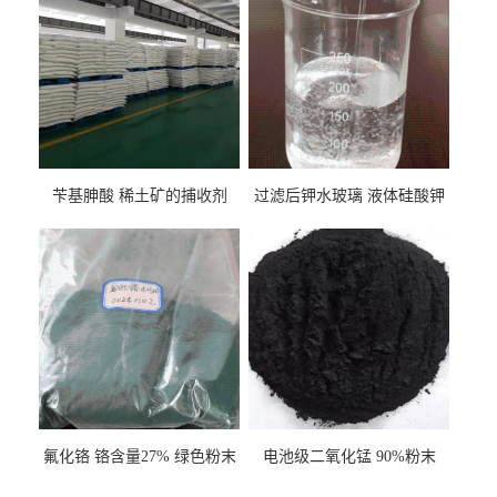
苄基胂酸 稀土矿的捕收剂
过滤后钾水玻璃 液体硅酸钾
氟化铬 铬含量27% 绿色粉末
电池级二氧化锰 90%粉末