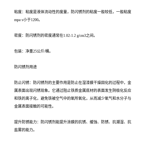
粘度：粘度是液体流动性的度量，防闪锈剂的粘度一般较低，一般粘度
mpa·s小于1200。
密度：防闪锈剂的密度通常在1.02-1.2 g/cm3之间。
包装：净重25公斤/桶。
防闪锈剂用途
防止闪锈：防闪锈剂的主要作用是防止在湿漆膜干燥固化的过程中，金
属表面出现闪锈现象。它通过阻止铁质金属底材的表面发生阴极化反应
和铁的离子化，避免铁被空气中的氧所氧化，从而减少氧气和水分子与
金属表面接触的可能性。
提升防锈能力：防闪锈剂能提升涂膜的抗锈、缓蚀、防锈、抗潮湿、抗
盐雾的能力。