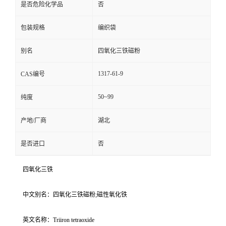
是否危险化学品
否
包装规格
编织袋
别名
四氧化三铁磁粉
1317-61-9
CAS编号
50~99
纯度
产地/厂商
湖北
是否进口
否
四氧化三铁
中文别名：四氧化三铁磁粉;磁性氧化铁
英文名称：Triiron tetraoxide