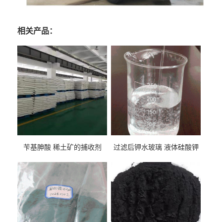
相关产品：
苄基胂酸 稀土矿的捕收剂
过滤后钾水玻璃 液体硅酸钾