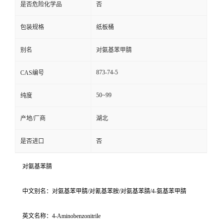
是否危险化学品
否
包装规格
纸板桶
别名
对氨基苯甲腈
873-74-5
CAS编号
50~99
纯度
产地/厂商
湖北
是否进口
否
对氨基苯腈
中文别名：对氨基苯甲腈/对氰基苯胺/对氨基苯腈/4-氨基苯甲腈
英文名称：4-Aminobenzonitrile