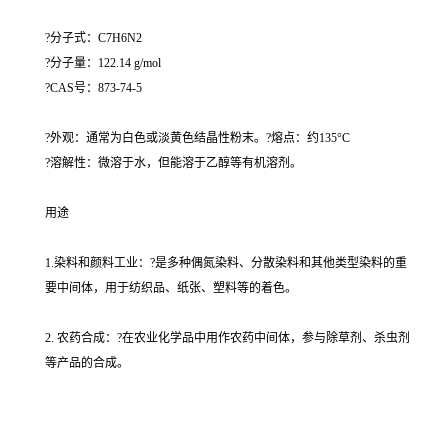
?分子式：C7H6N2
?分子量：122.14 g/mol
?CAS号：873-74-5
?外观：通常为白色或淡黄色结晶性粉末。?熔点：约135°C
?溶解性：微溶于水，但能溶于乙醇等有机溶剂。
用途
1.染料和颜料工业：?是多种偶氮染料、分散染料和其他类型染料的重
要中间体，用于纺织品、纸张、塑料等的着色。
2. 农药合成：?在农业化学品中用作农药中间体，参与除草剂、杀虫剂
等产品的合成。