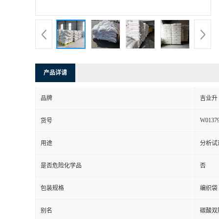
产品详请
品牌
吉业升
W0137
货号
用途
分析试
是否危险化学品
否
包装规格
编织袋
别名
碳酸双