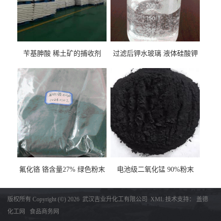
苄基胂酸 稀土矿的捕收剂
过滤后钾水玻璃 液体硅酸钾
氟化铬 铬含量27% 绿色粉末
电池级二氧化锰 90%粉末
版权所有 Copyright (©) 2026
武汉吉业升化工有限公司
XML
技术支持：
盖德
化工网
食品商务网