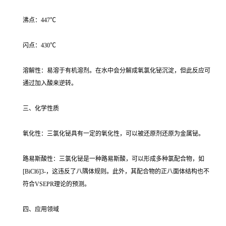
沸点：447℃
闪点：430℃
溶解性：易溶于有机溶剂。在水中会分解成氧氯化铋沉淀，但此反应可
通过加入酸来逆转。
三、化学性质
氧化性：三氯化铋具有一定的氧化性，可以被还原剂还原为金属铋。
路易斯酸性：三氯化铋是一种路易斯酸，可以形成多种氯配合物，如
[BiCl6]3-，这违反了八隅体规则。此外，其配合物的正八面体结构也不
符合VSEPR理论的预测。
四、应用领域