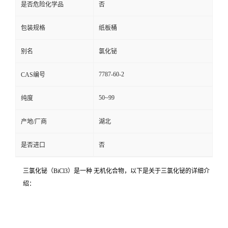
是否危险化学品
否
包装规格
纸板桶
别名
氯化铋
7787-60-2
CAS编号
50~99
纯度
产地/厂商
湖北
是否进口
否
三氯化铋（BiCl3）是一种 无机化合物，以下是关于三氯化铋的详细介
绍：