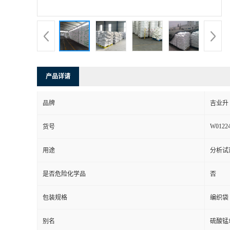
产品详请
品牌
吉业升
W0122
货号
用途
分析试
是否危险化学品
否
包装规格
编织袋
别名
硫酸锰