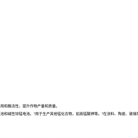
作用和酶活性，提升作物产量和质量。
子电池和碱性锌锰电池。?用于生产其他锰化合物，如高锰酸钾等。?在涂料、陶瓷、玻