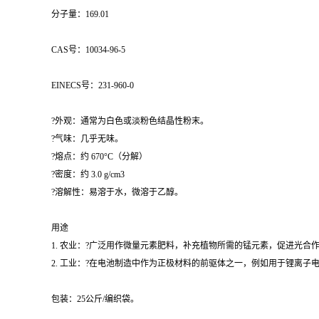
分子量：169.01
CAS号：10034-96-5
EINECS号：231-960-0
?外观：通常为白色或淡粉色结晶性粉末。
?气味：几乎无味。
?熔点：约 670°C（分解）
?密度：约 3.0 g/cm3
?溶解性：易溶于水，微溶于乙醇。
用途
1. 农业：?广泛用作微量元素肥料，补充植物所需的锰元素，促进光合
2. 工业：?在电池制造中作为正极材料的前驱体之一，例如用于锂离
包装：25公斤/编织袋。