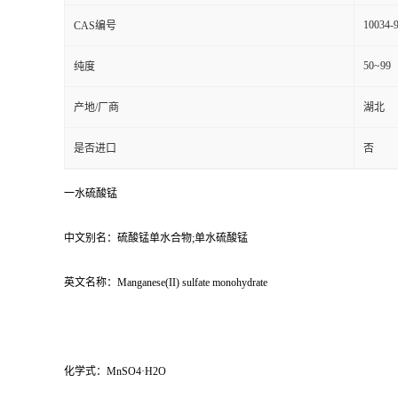
10034-
CAS编号
50~99
纯度
产地/厂商
湖北
是否进口
否
一水硫酸锰
中文别名：硫酸锰单水合物;单水硫酸锰
英文名称：Manganese(II) sulfate monohydrate
化学式：MnSO4·H2O