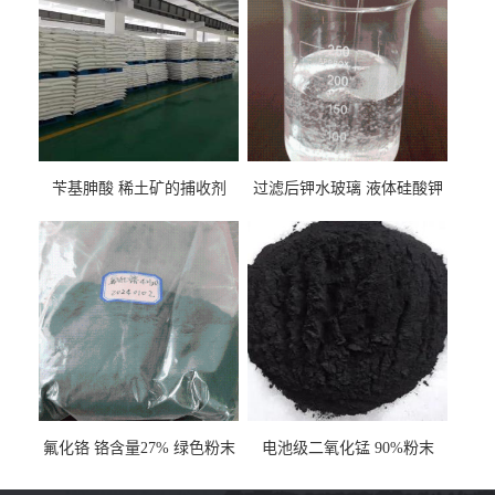
苄基胂酸 稀土矿的捕收剂
过滤后钾水玻璃 液体硅酸钾
氟化铬 铬含量27% 绿色粉末
电池级二氧化锰 90%粉末