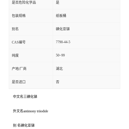
是否危险化学品
是
包装规格
纸板桶
别名
碘化亚锑
7790-44-5
CAS编号
50~99
纯度
产地/厂商
湖北
是否进口
否
中文名三碘化锑
外文名antimony triiodide
别 名碘化亚锑