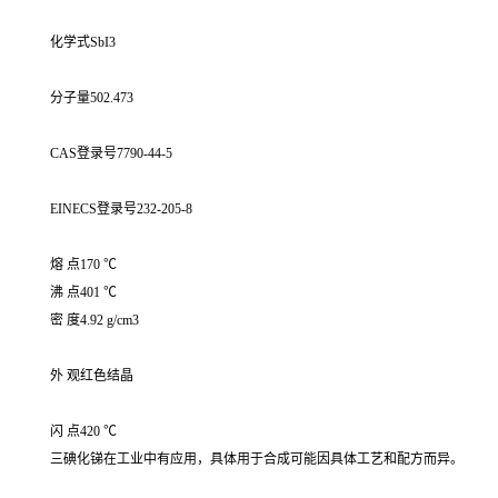
化学式SbI3
分子量502.473
CAS登录号7790-44-5
EINECS登录号232-205-8
熔 点170 ℃
沸 点401 ℃
密 度4.92 g/cm3
外 观红色结晶
闪 点420 ℃
三碘化锑在工业中有应用，具体用于合成可能因具体工艺和配方而异。