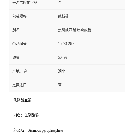
是否危险化学品
否
包装规格
纸板桶
别名
焦磷酸亚锡 焦磷酸锡
15578-26-4
CAS编号
50~99
纯度
产地/厂商
湖北
是否进口
否
焦磷酸亚锡
别名：焦磷酸锡
外文名：Stannous pyrophosphate