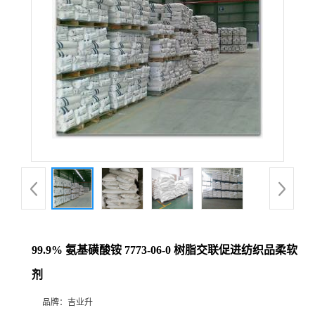
99.9% 氨基磺酸铵 7773-06-0 树脂交联促进纺织品柔软
剂
品牌：
吉业升