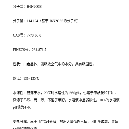
分子式：H6N2O3S
分子量：114.124（基于H6N2O3S的分子式）
CAS号：7773-06-0
EINECS号：231-871-7
性状：白色晶体，能吸收空气中的水分，具有吸湿性。
熔点：131~135℃
水溶性：易溶于水，20℃时水溶性为1950g/L，也溶于甲酰胺和甘油，
微溶于乙醇、丙二醇，不溶于甲醇。水溶液中呈弱酸性，10%的水溶液
pH值为4~6。
受热分解：高于160℃时分解，放出大量惰性气体，同时生成氨、氮氧