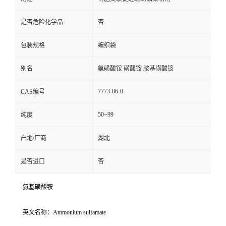
是否危险化学品
否
包装规格
编织袋
别名
氨磺酸铵 磺酸铵 胺基磺酸铵
7773-06-0
CAS编号
50~99
纯度
产地/厂商
湖北
是否进口
否
氨基磺酸铵
英文名称：Ammonium sulfamate