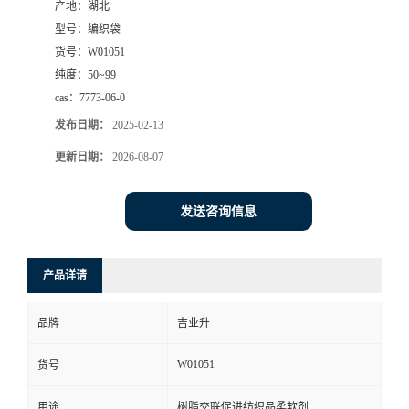
产地：
湖北
型号：
编织袋
货号：
W01051
纯度：
50~99
cas：
7773-06-0
发布日期：
2025-02-13
更新日期：
2026-08-07
发送咨询信息
产品详请
品牌
吉业升
W01051
货号
用途
树脂交联促进纺织品柔软剂