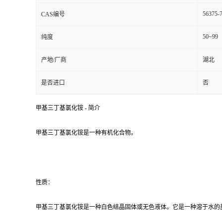
56375-
CAS编号
50~99
纯度
产地/厂商
湖北
是否进口
否
甲基三丁基氯化铵 - 简介
甲基三丁基氯化铵是一种有机化合物。
性质：
甲基三丁基氯化铵是一种白色结晶固体或无色液体。它是一种溶于水的