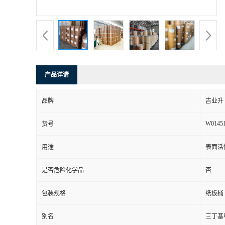
产品详请
品牌
吉业升
W0145
货号
用途
表面活
是否危险化学品
否
包装规格
纸板桶
别名
三丁基