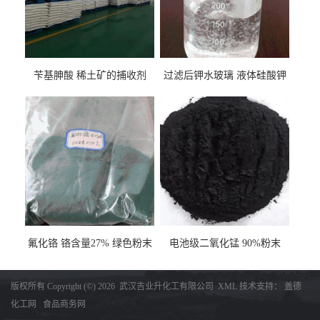
苄基胂酸 稀土矿的捕收剂
过滤后钾水玻璃 液体硅酸钾
氟化铬 铬含量27% 绿色粉末
电池级二氧化锰 90%粉末
版权所有 Copyright (©) 2026
武汉吉业升化工有限公司
XML
技术支持：
盖德
化工网
食品商务网