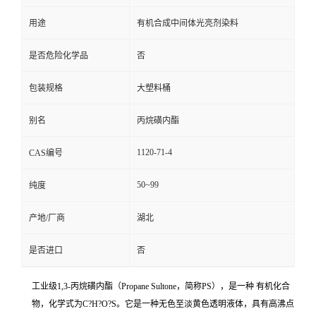
用途
有机合成中间体光亮剂染料
是否危险化学品
否
包装规格
大塑料桶
别名
丙烷磺内酯
1120-71-4
CAS编号
50~99
纯度
产地/厂商
湖北
是否进口
否
工业级1,3-丙烷磺内酯（Propane Sultone，简称PS），是一种 有机化合
物，化学式为C?H?O?S。它是一种无色至淡黄色透明液体，具有高沸点