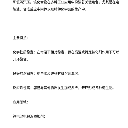
和低蒸汽压。该化合物在多种工业应用中扮演着关键角色，尤其是在电
解液、合成反应中间体以及特种化学品的生产中。
主要特点：
化学性质稳定：在常温下相对稳定，但在高温或特定催化剂作用下可以
开环聚合。
良好的溶解性：能与水及许多有机溶剂混溶。
反应活性高：容易与其他物质发生加成反应，开环形成各种衍生物。
应用领域：
锂电池电解液添加剂：