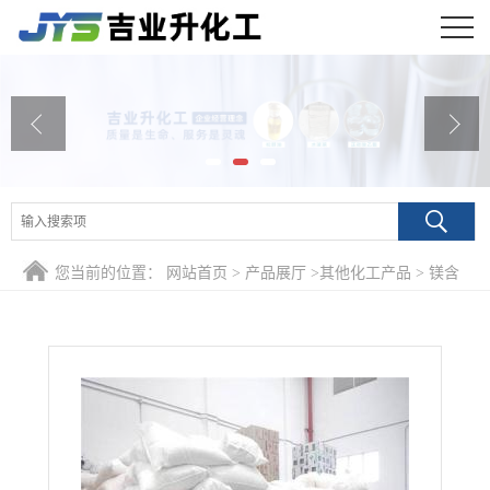
公司首页
公司介绍
公司动态
产品展厅
您当前的位置：
网站首页
>
产品展厅
>
其他化工产品
>
镁含
证书荣誉
量19..8% 甘氨酸镁 14783-68-7 土壤改良剂合金添加剂饲料应
联系方式
用
在线留言