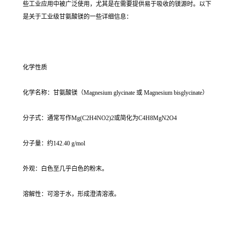
些工业应用中被广泛使用，尤其是在需要提供易于吸收的镁源时。以下
是关于工业级甘氨酸镁的一些详细信息：
化学性质
化学名称：甘氨酸镁（Magnesium glycinate 或 Magnesium bisglycinate）
分子式：通常写作Mg(C2H4NO2)2或简化为C4H8MgN2O4
分子量：约142.40 g/mol
外观：白色至几乎白色的粉末。
溶解性：可溶于水，形成澄清溶液。