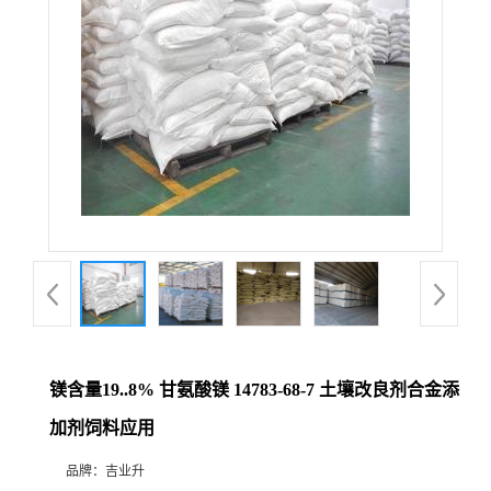
镁含量19..8% 甘氨酸镁 14783-68-7 土壤改良剂合金添
加剂饲料应用
品牌：
吉业升