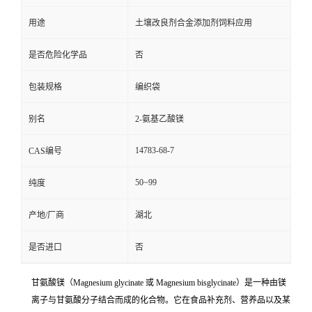
用途
土壤改良剂合金添加剂饲料应用
是否危险化学品
否
包装规格
编织袋
别名
2-氨基乙酸镁
14783-68-7
CAS编号
50~99
纯度
产地/厂商
湖北
是否进口
否
甘氨酸镁（Magnesium glycinate 或 Magnesium bisglycinate）是一种由镁
离子与甘氨酸分子结合而成的化合物。它在食品补充剂、营养品以及某