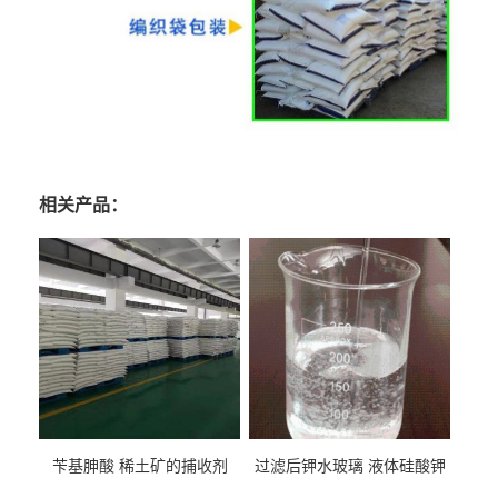
相关产品：
苄基胂酸 稀土矿的捕收剂
过滤后钾水玻璃 液体硅酸钾