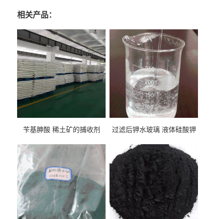
相关产品：
苄基胂酸 稀土矿的捕收剂
过滤后钾水玻璃 液体硅酸钾