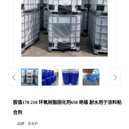
胺值170-210 环氧树脂固化剂650 绝缘 耐水用于涂料粘
合剂
品牌：
吉业升