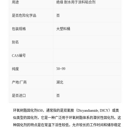
用途
绝缘 耐水用于涂料粘合剂
是否危险化学品
否
包装规格
大塑料桶
别名
CAS编号
50~99
纯度
产地/厂商
湖北
是否进口
否
环氧树脂固化剂650，通常指的是双氰胺（Dicyandiamide, DICY）或类
似类型的固化剂，它是一种广泛用于环氧树脂体系的潜伏性固化剂。这
种固化剂的特点是在常温下活性较低，允许较长的工作时间和储存稳定