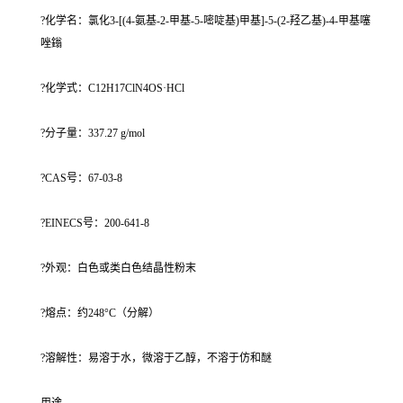
?化学名：氯化3-[(4-氨基-2-甲基-5-嘧啶基)甲基]-5-(2-羟乙基)-4-甲基噻
唑鎓
?化学式：C12H17ClN4OS·HCl
?分子量：337.27 g/mol
?CAS号：67-03-8
?EINECS号：200-641-8
?外观：白色或类白色结晶性粉末
?熔点：约248°C（分解）
?溶解性：易溶于水，微溶于乙醇，不溶于仿和醚