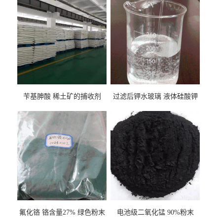
苄基胂酸 稀土矿的捕收剂
过滤后钾水玻璃 液体硅酸钾
氟化铬 铬含量27% 绿色粉末
电池级二氧化锰 90%粉末