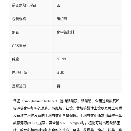
是否危险化学品
否
包装规格
编织袋
别名
化学钼肥料
CAS编号
50~99
纯度
产地/厂商
湖北
是否进口
否
钼肥（cmolybdenum fertilizer） 是指钼酸铵、钼酸钠、含钼过磷酸钙和
钼渣等化学肥料的总称。砖红壤、红壤、黄壤等酸性土壤以及黄土母质
和黄淮冲积物发育的土壤有效钼含量偏低。土壤有效钼通常用草酸一草
酸铵溶液(pH3.3)提取，其含量＜o．15 mg/kg时，植物可能出现缺钼症
状。故豆科植物对钼肥有良好的反应。另外，花椰菜、棉花、甜菜、番