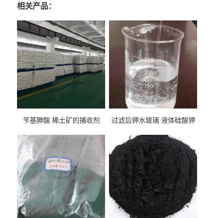
相关产品：
苄基胂酸 稀土矿的捕收剂
过滤后钾水玻璃 液体硅酸钾