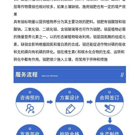
茄等作物需钼也相对较多，如果土壤缺钼，施用钼肥也有一定的增产效
果
具有钼标明量以提供植物养分为其主要功效的肥料。钼肥有钼酸铵和钼
酸钠。三氧化钼、二硫化钼、含钼玻璃等也可作为钼肥。钼是植物必需
的微量营养元素之一。以的形态被植物吸收利用。钼是固氮酶的组成元
素，缺钼会影响根瘤固氮和蛋白质的合成。钼还能促进作物对磷的吸收
和无机磷向有机磷的转化。钼在维生素C和碳水化合物的生成、运转和
转化中都有作用。钼肥很少施入土壤，而常用于拌种和喷施