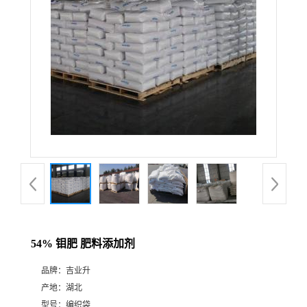
54% 钼肥 肥料添加剂
品牌：
吉业升
产地：
湖北
型号：
编织袋