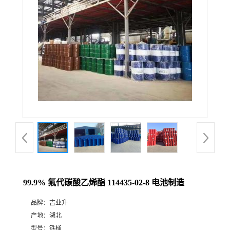
99.9% 氟代碳酸乙烯酯 114435-02-8 电池制造
品牌：
吉业升
产地：
湖北
型号：
铁桶