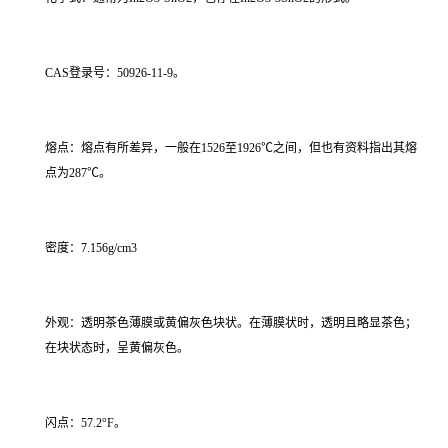
CAS登录号：50926-11-9。
熔点：熔点有所差异，一般在1526至1926℃之间，但也有资料指出其熔
点为287℃。
密度：7.156g/cm3
外观：透明茶色薄膜或黄偏灰色块状。在薄膜状时，透明且略显茶色；
在块状态时，呈黄偏灰色。
闪点：57.2°F。