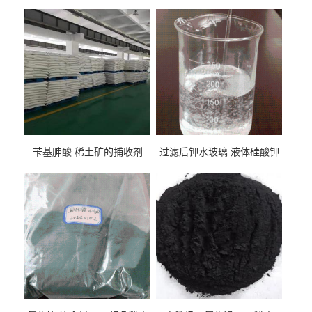
苄基胂酸 稀土矿的捕收剂
过滤后钾水玻璃 液体硅酸钾