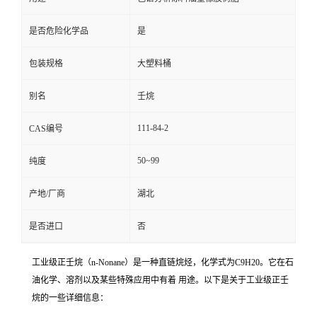
是否危险化学品
是
包装规格
大塑料桶
别名
壬烷
111-84-2
CAS编号
50~99
纯度
产地/厂商
湖北
是否进口
否
工业级正壬烷（n-Nonane）是一种直链烷烃，化学式为C9H20。它在石
油化学、溶剂以及某些特殊应用中有着 用途。以下是关于工业级正壬
烷的一些详细信息：