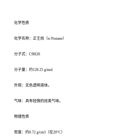
化学性质
化学名称：正壬烷（n-Nonane）
分子式：C9H20
分子量：约128.25 g/mol
外观：无色透明液体。
气味：具有轻微的烃类气味。
物理性质
密度：约0.72 g/cm3（在20°C）