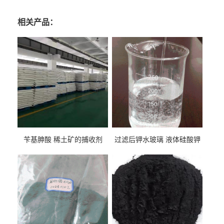
相关产品：
苄基胂酸 稀土矿的捕收剂
过滤后钾水玻璃 液体硅酸钾