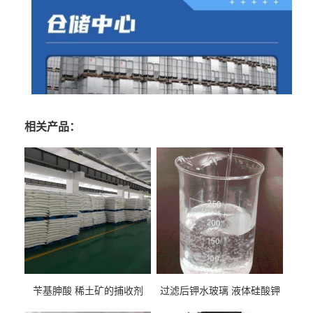
相关产品：
苄基胂酸 稀土矿的捕收剂
过滤后钾水玻璃 液体硅酸钾