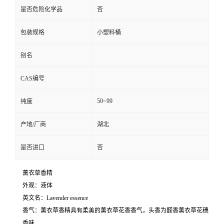
是否危险化学品
否
包装规格
小塑料桶
别名
CAS编号
50~99
纯度
产地/厂商
湖北
是否进口
否
薰衣草香精
外观：液体
英文名：Lavender essence
香气：薰衣草香精具有柔美的薰衣草花香香气，头香为醛香薰衣草花穗
香味