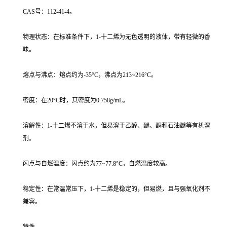
CAS号：112-41-4。
物理状态：在标准条件下，1-十二烯为无色透明的液体，带有轻微的香
味。
熔点与沸点：熔点约为-35°C，沸点为213~216°C。
密度：在20°C时，其密度为0.758g/mL。
溶解性：1-十二烯不溶于水，但易溶于乙醇、醚、酮和石油醚等有机溶
剂。
闪点与自燃温度：闪点约为77~77.8°C，自燃温度较高。
稳定性：在常温常压下，1-十二烯是稳定的，但易燃，且与强氧化剂不
兼容。