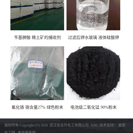
苄基胂酸 稀土矿的捕收剂
过滤后钾水玻璃 液体硅酸钾
氟化铬 铬含量27% 绿色粉末
电池级二氧化锰 90%粉末
版权所有 Copyright (©) 2026
武汉吉业升化工有限公司
XML
技术支持：
盖德
化工网
食品商务网