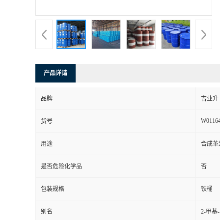
产品详请
品牌
吉业升
W0116
货号
用途
合成革
是否危险化学品
否
包装规格
铁桶
别名
2-甲基-