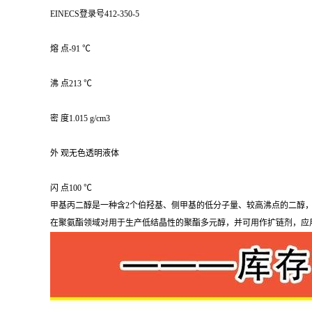
EINECS登录号412-350-5
熔 点-91 ℃
沸 点213 ℃
密 度1.015 g/cm3
外 观无色透明液体
闪 点100 ℃
甲基丙二醇是一种含2个伯羟基、侧甲基的低分子量、较高沸点的二醇
在聚氨酯领域对用于生产低结晶性的聚酯多元醇，并可用作扩链剂，应