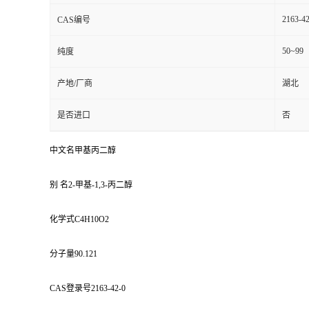
2163-42
CAS编号
50~99
纯度
产地/厂商
湖北
是否进口
否
中文名甲基丙二醇
别 名2-甲基-1,3-丙二醇
化学式C4H10O2
分子量90.121
CAS登录号2163-42-0