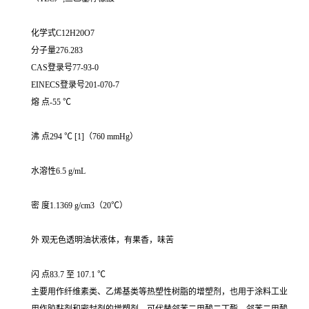
化学式C12H20O7
分子量276.283
CAS登录号77-93-0
EINECS登录号201-070-7
熔 点-55 ℃
沸 点294 ℃ [1]（760 mmHg）
水溶性6.5 g/mL
密 度1.1369 g/cm3（20℃）
外 观无色透明油状液体，有果香，味苦
闪 点83.7 至 107.1 ℃
主要用作纤维素类、乙烯基类等热塑性树脂的增塑剂，也用于涂料工业