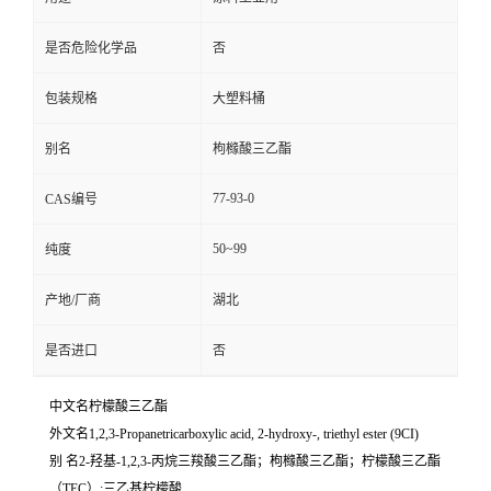
是否危险化学品
否
包装规格
大塑料桶
别名
枸橼酸三乙酯
77-93-0
CAS编号
50~99
纯度
产地/厂商
湖北
是否进口
否
中文名柠檬酸三乙酯
外文名1,2,3-Propanetricarboxylic acid, 2-hydroxy-, triethyl ester (9CI)
别 名2-羟基-1,2,3-丙烷三羧酸三乙酯；枸橼酸三乙酯；柠檬酸三乙酯
（TEC）;三乙基柠檬酸