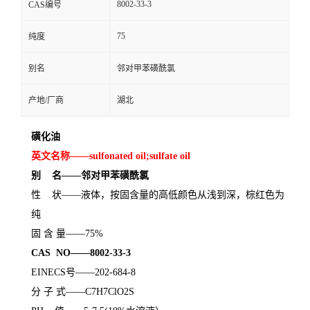
8002-33-3
CAS编号
75
纯度
别名
邻对甲苯磺酰氯
产地/厂商
湖北
磺化油
英文名称
——
sulfonated oil;sulfate oil
别
名
——邻对甲苯磺酰氯
性
状
——液体，按固含量的高低颜色从浅到深，棕红色为
纯
固
含
量
——
75%
CAS
NO
——
8002-33-3
EINECS
号
——
202-684-8
分
子
式
——
C7H7ClO2S