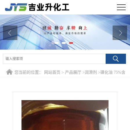
公司首页
公司介绍
公司动态
产品展厅
您当前的位置：
网站首页
>
产品展厅
>
润滑剂
>
磺化油 75%含
证书荣誉
量 棕褐色液体 乳化剂
联系方式
在线留言