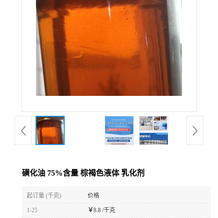
磺化油 75%含量 棕褐色液体 乳化剂
起订量 (千克)
价格
1-25
￥
8.8 /千克