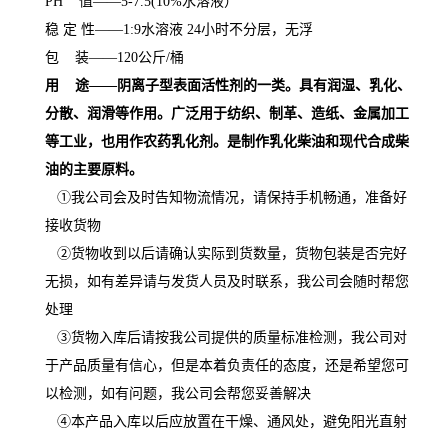
PH
值——
5-7.5(10%
水溶液）
稳
定
性
——
1:9
水溶液
24
小时不分层，无浮
包
装
——
120
公斤
/
桶
用
途
——阴离子型表面活性剂的一类。具有润湿、乳化、
分散、润滑等作用。广泛用于纺织、制革、造纸、金属加工
等工业，也用作农药乳化剂。是制作乳化柴油和现代合成柴
油的主要原料。
①我公司会及时告知物流情况，请保持手机畅通，准备好
接收货物
②货物收到以后请确认实际到货数量，货物包装是否完好
无损，如有差异请与发货人员及时联系，我公司会随时帮您
处理
③货物入库后请按我公司提供的质量标准检测，我公司对
于产品质量有信心，但是本着负责任的态度，还是希望您可
以检测，如有问题，我公司会帮您妥善解决
④本产品入库以后应放置在干燥、通风处，避免阳光直射