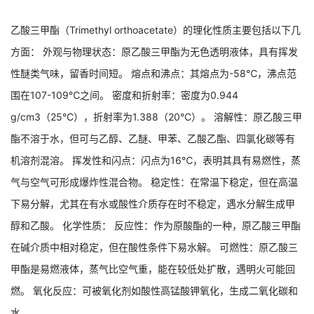
乙酸三甲酯（Trimethyl orthoacetate）的理化性质主要包括以下几
方面： 外观与物理状态：原乙酸三甲酯为无色透明液体，具有挥发
性醚类气味，留香时间短。 熔点和沸点：其熔点为-58℃，沸点范
围在107-109℃之间。 密度和折射率：密度为0.944
g/cm3（25°C），折射率为1.388（20°C）。 溶解性：原乙酸三甲
酯不溶于水，但可与乙醇、乙醚、甲苯、乙酸乙酯、四氯化碳等有
机溶剂混溶。 挥发性和闪点：闪点为16℃，表明其具有易燃性，蒸
气与空气可形成爆炸性混合物。 稳定性：在常温下稳定，但在高温
下易分解，尤其在有水或酸性介质存在时不稳定，遇水分解生成甲
醇和乙酸。 化学性质： 反应性：作为原酸酯的一种，原乙酸三甲酯
在碱介质中相对稳定，但在酸性条件下易水解。 可燃性：原乙酸三
甲酯是易燃液体，蒸气比空气重，能在较低处扩散，遇明火可能回
燃。 氧化反应：可被氧化剂如酸性高锰酸钾氧化，生成二氧化碳和
水。