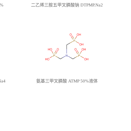
0%
二乙烯三胺五甲叉膦酸钠 DTPMP.Na2
a4
氨基三甲叉膦酸 ATMP 50%液体