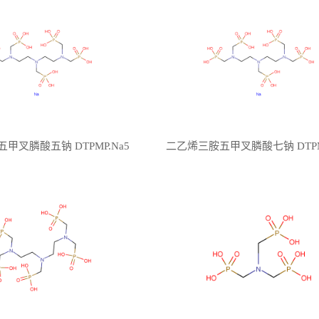
甲叉膦酸五钠 DTPMP.Na5
二乙烯三胺五甲叉膦酸七钠 DTPMP