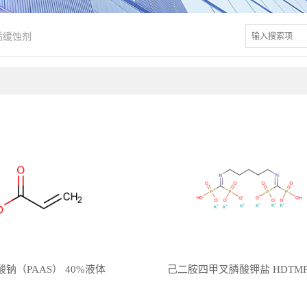
垢缓蚀剂
钠（PAAS） 40%液体
己二胺四甲叉膦酸钾盐 HDTMPA