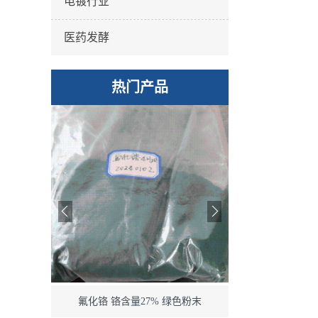
电镀行业
医药发酵
热门产品
化铬 铬含量27% 绿色粉末
电池级二氧化锰 90%粉末