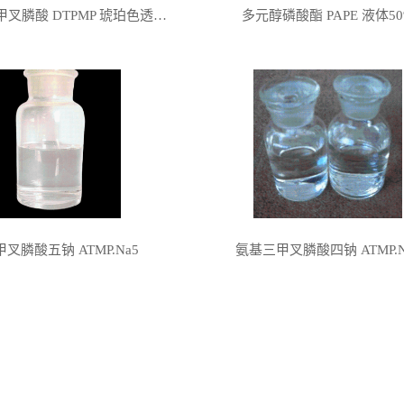
二乙烯三胺五甲叉膦酸 DTPMP 琥珀色透明液体
多元醇磷酸酯 PAPE 液体5
叉膦酸五钠 ATMP.Na5
氨基三甲叉膦酸四钠 ATMP.N