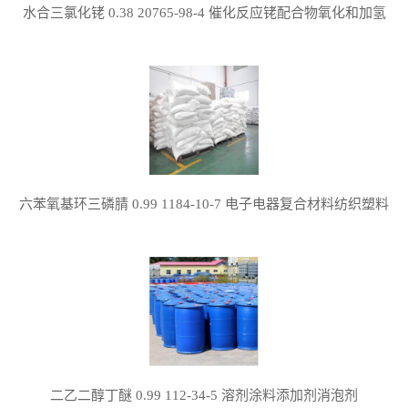
水合三氯化铑 0.38 20765-98-4 催化反应铑配合物氧化和加氢
六苯氧基环三磷腈 0.99 1184-10-7 电子电器复合材料纺织塑料
二乙二醇丁醚 0.99 112-34-5 溶剂涂料添加剂消泡剂