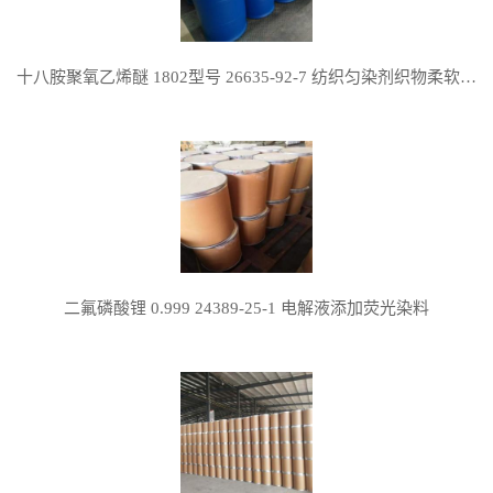
十八胺聚氧乙烯醚 1802型号 26635-92-7 纺织匀染剂织物柔软剂金属缓蚀剂
二氟磷酸锂 0.999 24389-25-1 电解液添加荧光染料