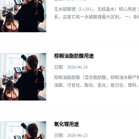
无水硫酸锂（Li₂SO₄，无结晶水）核心用
系，这是它和一水硫酸锂最大区别。 一、新
无水硫酸锂是制...
棕榈油脂肪酸用途
日期：2026-06-24
棕榈油脂肪酸（混合脂肪酸，棕榈油水解产
油酸，可皂化、酯化、氢化，是日化、塑料
棕榈油脂肪酸...
氧化锂用途
日期：2026-06-23