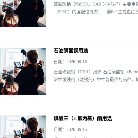
硫氰酸钠（NaSCN，CAS 540-72-7
（SCN⁻）的强配位能力——遇Fe³⁺生成血红
以下按行业分类： ...
石油磺酸钡用途
日期：2026-06-16
石油磺酸钡（T701）用途 石油磺酸钡（Barium Petr
溶性缓蚀剂（防锈剂）中性能最优的品种，棕褐
附在金...
磷酸三（2-氯丙基）酯用途
日期：2026-06-15
土矿的捕收剂