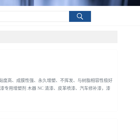
：黏度高、成膜性强、永久增塑、不挥发、与树脂相容性极好
漆专用增塑剂 木器 NC 清漆、皮革喷漆、汽车修补漆，漆