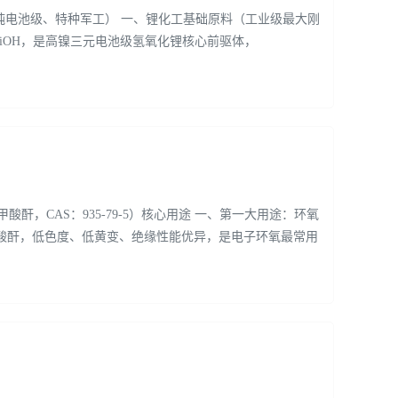
高纯电池级、特种军工） 一、锂化工基础原料（工业级最大刚
LiOH，是高镍三元电池级氢氧化锂核心前驱体，
邻苯二甲酸酐，CAS：935-79-5）核心用途 一、第一大用途：环氧
环族酸酐，低色度、低黄变、绝缘性能优异，是电子环氧最常用