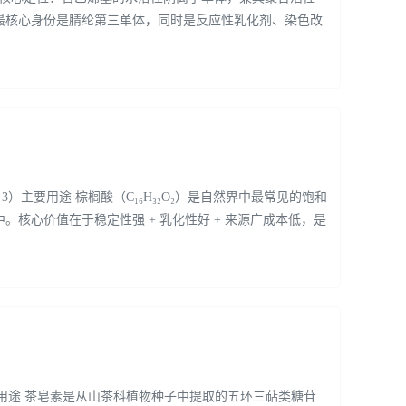
最核心身份是腈纶第三单体，同时是反应性乳化剂、染色改
57-10-3）主要用途 棕榈酸（C₁₆H₃₂O₂）是自然界中最常见的饱和
核心价值在于稳定性强 + 乳化性好 + 来源广成本低，是
15-2）主要用途 茶皂素是从山茶科植物种子中提取的五环三萜类糖苷