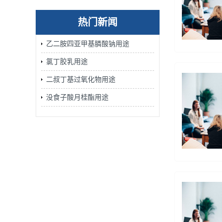
热门新闻
乙二胺四亚甲基膦酸钠用途
氯丁胶乳用途
二叔丁基过氧化物用途
没食子酸月桂酯用途