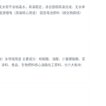
途 无水型不含结晶水，高温稳定，适合固相高温合成、无水体
能源锂电（高端核心用途） 固态电池原料（硫化物路线）
物）全领域用途 主要成分：棕榈酸、油酸、少量硬脂酸、亚
、涂料、食品、生物燃料核心油脂化工原料，分六大板块：