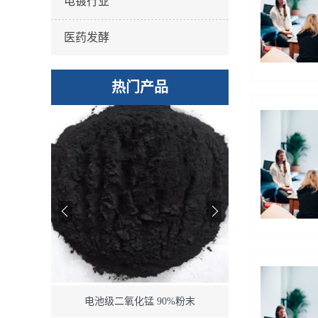
电镀行业
医药发酵
热门产品
色粉末
电池级二氧化锰 90%粉末
苄基胂酸 稀