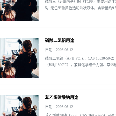
磷酸三（2-氯丙基）酯（TCPP）主要用途 TCPP（Tris(1
5，无色至微黄色透明油状液体，含磷量约9.
同时兼具增塑、...
磷酸二氢铝用途
日期：2026-06-12
磷酸二氢铝（Al(H₂PO₄)₃，CAS 13530
（短时1800℃），兼具化学结合力强、常
心粘结原料。 一、...
苯乙烯磺酸钠用途
日期：2026-06-12
苯乙烯磺酸钠（SSS，CAS 2695-37-