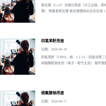
氧化锂（Li₂O）全细分用途（分工业级、
需） 制备氢氧化锂 氧化锂遇纯水反应生成 
NCM811/NCA 正极烧结专用锂...
四氢苯酐用途
日期：2026-06-18
四氢苯酐（THPA，顺 - 1,2,3,6 - 四氢
树脂酸酐固化剂（电子 / 电气主流） 脂
固化剂之一 ...
硫氰酸钠用途
日期：2026-06-17