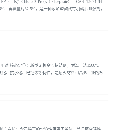
-Chloro-2-Propyl) Phosphate），CAS: 13674-84-
5%、含氯量约32.5%，是一种添加型卤代有机磷系阻燃剂，
-50-2）用途 核心定位：新型无机高温粘结剂，耐温可达1500℃
温硬化、抗水化、电绝缘等特性，是耐火材料和高温工业的核
6）用途 核心定位：含乙烯基的水溶性阴离子单体，兼具聚合活性