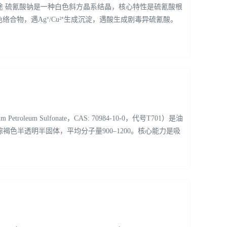
）主要用途 硫氰酸钠是一种白色斜方晶系结晶，核心特性是硫氰酸根
色络合物，遇Ag⁺/Cu²⁺生成沉淀，遇酸生成剧毒异硫氰酸。
oleum Sulfonate，CAS: 70984-10-0，代号T701）是油
色半透明半固体，平均分子量900–1200。核心能力是吸