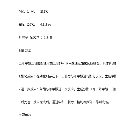
闪点（开杯）：232℃
粘度（20℃）：0.11Pa·s
折射率（nD2?）：1.5448
制备方法
二苯甲酸二甘醇酯通常由二甘醇和苯甲酸通过酯化反应制备。具体步骤
1.酯化反应：在催化剂存在下，二甘醇与苯甲酸进行酯化反应，生成单
2.进一步反应：单酯与苯甲酸进一步反应，生成双酯（即二苯甲酸二甘
3.后处理：反应完成后，通过中和、脱醇、精制等步骤，得到成品。
主要用途