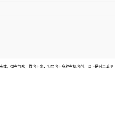
无色至淡黄色的油状液体，微有气味，微溶于水，但易溶于多种有机溶剂。以下是对二苯甲