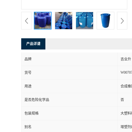
产品详请
品牌
吉业升
W0070
货号
用途
合成橡
是否危险化学品
否
包装规格
大塑料
别名
增塑剂