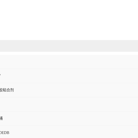
7
胶粘合剂
桶
DEDB