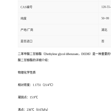
120-55-
CAS编号
50~99
纯度
产地/厂商
湖北
是否进口
否
二苯甲酸二甘醇酯（Diethylene glycol dibenzoate，DE
酸二甘醇酯的详细介绍：
物理化学性质
相对密度：1.1751（21/4℃）
凝固点：15.9℃
沸点：236℃（0.67kPa）