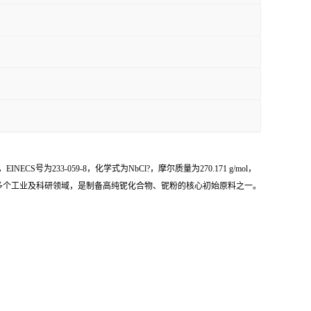
S号为233-059-8，化学式为NbCl?，摩尔质量为270.171 g/mol，
多个工业及科研领域，是制备高纯铌化合物、铌粉的核心初始原料之一。