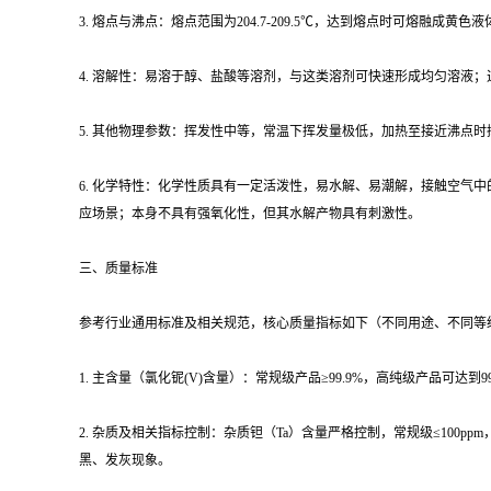
3. 熔点与沸点：熔点范围为204.7-209.5℃，达到熔点时可熔融
4. 溶解性：易溶于醇、盐酸等溶剂，与这类溶剂可快速形成均匀溶液
5. 其他物理参数：挥发性中等，常温下挥发量极低，加热至接近沸点
6. 化学特性：化学性质具有一定活泼性，易水解、易潮解，接触空
应场景；本身不具有强氧化性，但其水解产物具有刺激性。
三、质量标准
参考行业通用标准及相关规范，核心质量指标如下（不同用途、不同等
1. 主含量（氯化铌(V)含量）：常规级产品≥99.9%，高纯级产品可
2. 杂质及相关指标控制：杂质钽（Ta）含量严格控制，常规级≤100pp
黑、发灰现象。