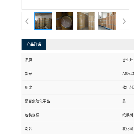
产品详请
品牌
吉业升
A00853
货号
用途
催化剂
是否危险化学品
是
包装规格
纸板桶
别名
氯化钶