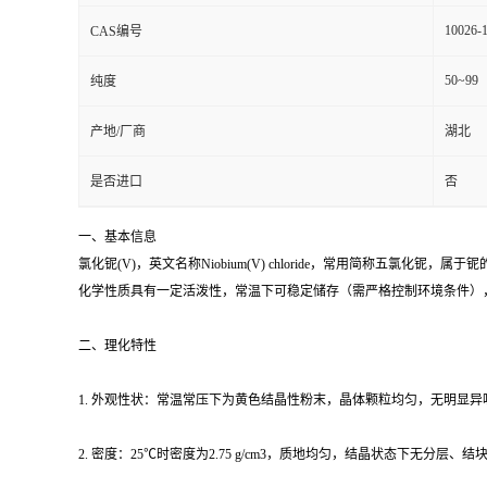
10026-
CAS编号
50~99
纯度
产地/厂商
湖北
是否进口
否
一、基本信息
氯化铌(V)，英文名称Niobium(V) chloride，常用简称五氯化铌，属于
化学性质具有一定活泼性，常温下可稳定储存（需严格控制环境条件）
二、理化特性
1. 外观性状：常温常压下为黄色结晶性粉末，晶体颗粒均匀，无明显
2. 密度：25℃时密度为2.75 g/cm3，质地均匀，结晶状态下无分层