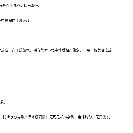
，低压条件下沸点可适当降低。
程中需保持干燥环境。
生反应；在干燥氯气、稀有气体环境中性质相对稳定，可用于相关合成反
需求。
≤0.1%，防止水分导致产品水解变质；无可见机械杂质，色泽均匀，无异常发