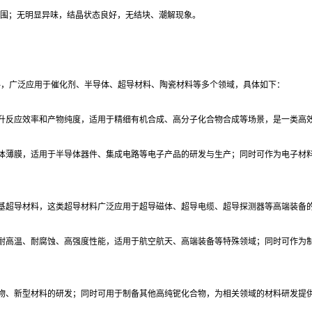
-209.5℃范围；无明显异味，结晶状态良好，无结块、潮解现象。
料，广泛应用于催化剂、半导体、超导材料、陶瓷材料等多个领域，具体如下：
提升反应效率和产物纯度，适用于精细有机合成、高分子化合物合成等场景，是一类高
半导体薄膜，适用于半导体器件、集成电路等电子产品的研发与生产；同时可作为电子材
铌基超导材料，这类超导材料广泛应用于超导磁体、超导电缆、超导探测器等高端装备
料的耐高温、耐腐蚀、高强度性能，适用于航空航天、高端装备等特殊领域；同时可作为
合物、新型材料的研发；同时可用于制备其他高纯铌化合物，为相关领域的材料研发提