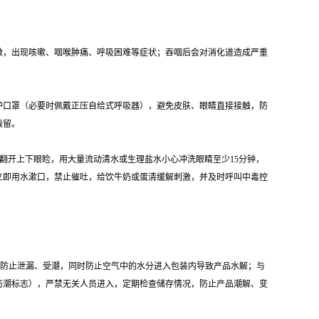
激，出现咳嗽、咽喉肿痛、呼吸困难等症状；吞咽后会对消化道造成严重
护口罩（必要时佩戴正压自给式呼吸器），避免皮肤、眼睛直接接触，防
残留。
即翻开上下眼睑，用大量流动清水或生理盐水小心冲洗眼睛至少15分钟，
立即用水漱口，禁止催吐，给饮牛奶或蛋清缓解刺激，并及时呼叫中毒控
好，防止泄漏、受潮，同时防止空气中的水分进入包装内导致产品水解；与
防潮标志），严禁无关人员进入，定期检查储存情况，防止产品潮解、变