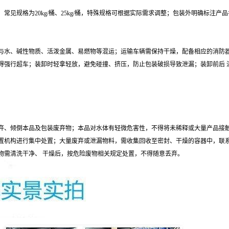
常见规格为20kg/桶、25kg/桶，特殊规格可根据实际需求调整；包装外明确标注
不得与水、碱性物质、活泼金属、易燃物等混运；运输车辆需保持干燥，配备相应的消防
得强行超车；装卸时轻拿轻放，避免碰撞、挤压，防止包装破损导致泄漏；装卸前后 
弃、倾倒本品及包装废弃物；本品对水体有轻微危害性，不得将未稀释或大量产品接
置机构进行集中处置；大量废弃或泄漏物料，需收集回收至密封、干燥的容器中，联
物需清洗干净、 干燥后，按危险废物相关规定处置，不得随意丢弃。