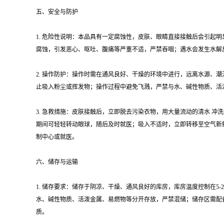
五、安全与防护
1. 危险性说明：本品具有一定腐蚀性，皮肤、眼睛直接接触后会引
腐蚀，引发恶心、呕吐、腹痛等严重不适，严禁吞咽；遇水会发生水解
2. 操作防护：操作时需在通风良好、干燥的环境中进行，远离水源
止吸入粉尘或挥发物；操作过程中避免飞溅，严禁与水、碱性物质、活
3. 急救措施：皮肤接触后，立即脱去污染衣物，用大量流动的清水 冲
期间可轻轻转动眼球，随后及时就医；吸入不适时，立即转移至空气新
制中心或就医。
六、储存与运输
1. 储存要求：储存于阴凉、干燥、通风良好的库房，库房温度控制在5
水、碱性物质、活泼金属、易燃物等分开存放，严禁混储；储存区需配
质。