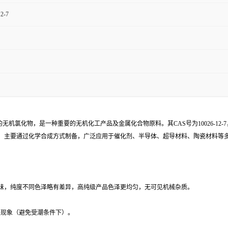
12-7
铌的无机氯化物，是一种重要的无机化工产品及金属化合物原料。其CAS号为10026-12-7，EINEC
，主要通过化学合成方式制备，广泛应用于催化剂、半导体、超导材料、陶瓷材料等
异味，纯度不同色泽略有差异，高纯级产品色泽更均匀，无可见机械杂质。
、结块现象（避免受潮条件下）。