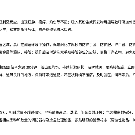
起明显刺激反应，出现红肿、瘙痒、灼伤等不适；吸入其粉尘或挥发物可能导致呼吸道刺
反应，释放刺激性气体，需严格避免与水接触。
、潮湿区域，禁止在潮湿环境下操作；佩戴耐化学腐蚀的防护手套、防护服、护目镜、防
泼金属等混放、接触；操作后及时清洗双手及接触部位的皮肤，更换干净衣物，避免
洗接触部位至少20-30分钟，若出现灼伤、持续刺激症状，及时就医；眼睛接触后，立
鲜、通风良好的地方，保持呼吸道通畅，若症状持续不缓解，及时就医；误吞咽后，
-25℃，相对湿度不超过60%，严格避免高温、潮湿、阳光直射环境；包装需密封完
备相应品种和数量的消防器材及应急处理设备，张贴明显的警示标志（腐蚀性物品、