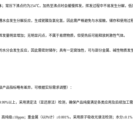
成黄色液体；常压下沸点约为254℃，加热至沸点时会缓慢挥发，挥发过程中不易发生分解
；遇水会发生分解反应，生成铌酸及氯化氢，因此需严格避免与水接触，储存和使用过
时挥发量明显增加；无明显闪点，不属于易燃物质，但受热后可能释放刺激性气体。
气中的水分会发生反应，因此需密封储存；具有一定腐蚀性，可与部分金属、碱性物质发
级产品指标略有差异，可根据实际需求调整）：
达到99.99%以上，采用滴定法（亚还原法）检测，确保产品纯度满足各类应用及后续加工
m，高纯级≤10ppm；重金属（以Pb计）≤0.001%，采用原子吸收光谱法检测；水分