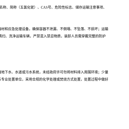
产品名称、简称（五氯化铌）、CAS号、危险性标志、储存运输注意事项、
器材和应急处理设备，确保容器不泄漏、不倒塌、不坠落、不损坏；运输
清扫、洗净运输车辆，严禁混入禁忌物质，装卸人员需穿戴完整的防护
触地下水、水道或污水系统，未经政府许可勿将材料排入周围环境；少量
系专业处置单位，采用合规的化学处理或焚烧方式处置，处置过程中做好