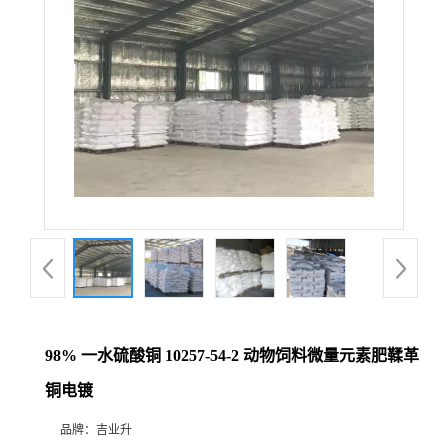
98% 一水硫酸铜 10257-54-2 动物饲料微量元素肥鞣革
铜电镀
品牌：
吉业升