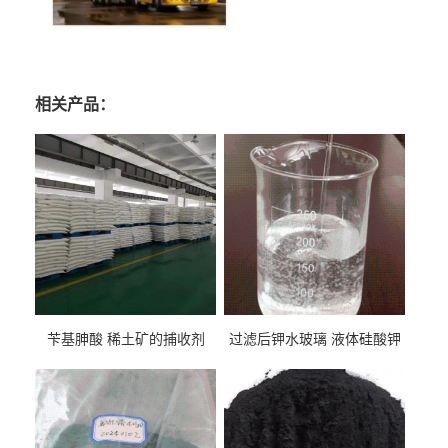
相关产品：
苄基胂酸 稀土矿的捕收剂
过滤后钾水玻璃 液体硅酸钾