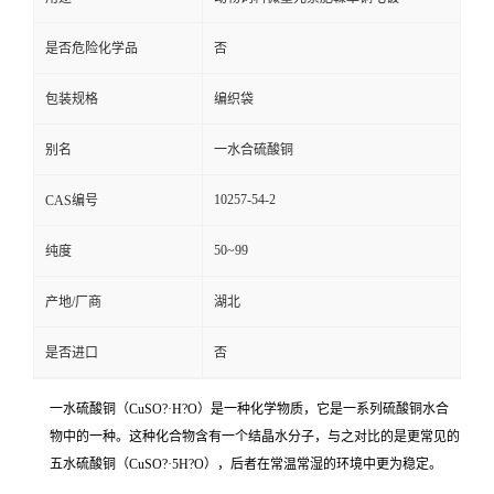
是否危险化学品
否
包装规格
编织袋
别名
一水合硫酸铜
10257-54-2
CAS编号
50~99
纯度
产地/厂商
湖北
是否进口
否
一水硫酸铜（CuSO?·H?O）是一种化学物质，它是一系列硫酸铜水合
物中的一种。这种化合物含有一个结晶水分子，与之对比的是更常见的
五水硫酸铜（CuSO?·5H?O），后者在常温常湿的环境中更为稳定。