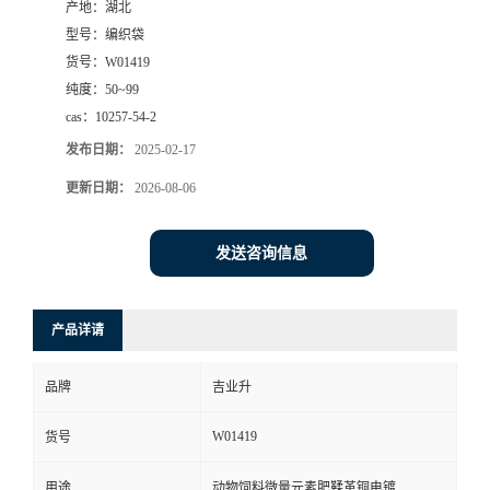
产地：
湖北
型号：
编织袋
货号：
W01419
纯度：
50~99
cas：
10257-54-2
发布日期：
2025-02-17
更新日期：
2026-08-06
发送咨询信息
产品详请
品牌
吉业升
W01419
货号
用途
动物饲料微量元素肥鞣革铜电镀