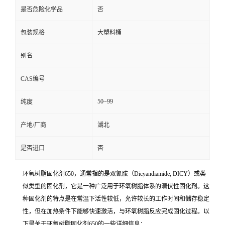
是否危险化学品
否
包装规格
大塑料桶
别名
CAS编号
50~99
纯度
产地/厂商
湖北
是否进口
否
环氧树脂固化剂650，通常指的是双氰胺（Dicyandiamide, DICY）或类
似类型的固化剂，它是一种广泛用于环氧树脂体系的潜伏性固化剂。这
种固化剂的特点是在常温下活性较低，允许较长的工作时间和储存稳定
性，但在加热条件下能够快速激活，与环氧树脂反应完成固化过程。以
下是关于环氧树脂固化剂650的一些详细信息：