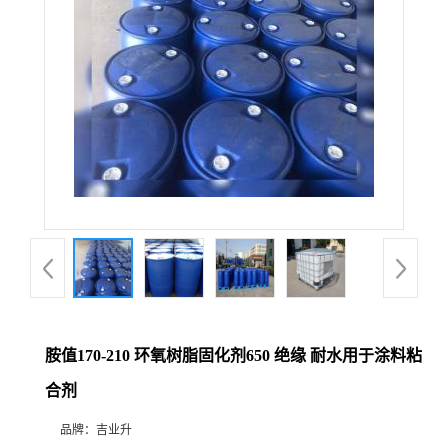
胺值170-210 环氧树脂固化剂650 绝缘 耐水用于涂料粘
合剂
品牌：
吉业升