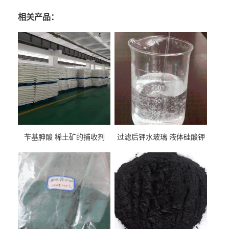
相关产品：
苄基胂酸 稀土矿的捕收剂
过滤后钾水玻璃 液体硅酸钾