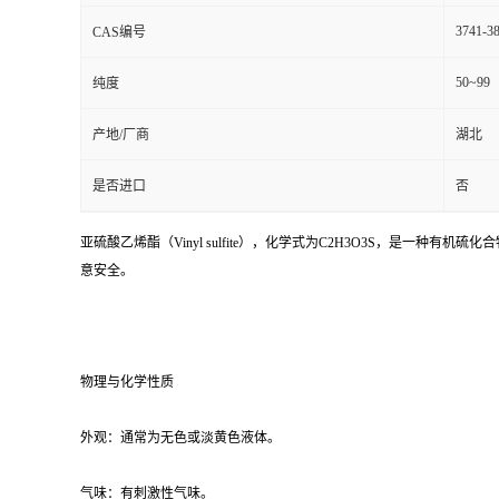
3741-38
CAS编号
50~99
纯度
产地/厂商
湖北
是否进口
否
亚硫酸乙烯酯（Vinyl sulfite），化学式为C2H3O3S，是一
意安全。
物理与化学性质
外观：通常为无色或淡黄色液体。
气味：有刺激性气味。