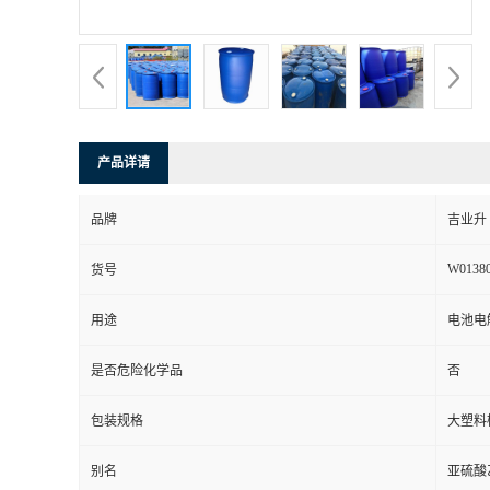
产品详请
品牌
吉业升
W0138
货号
用途
电池电
是否危险化学品
否
包装规格
大塑料
别名
亚硫酸