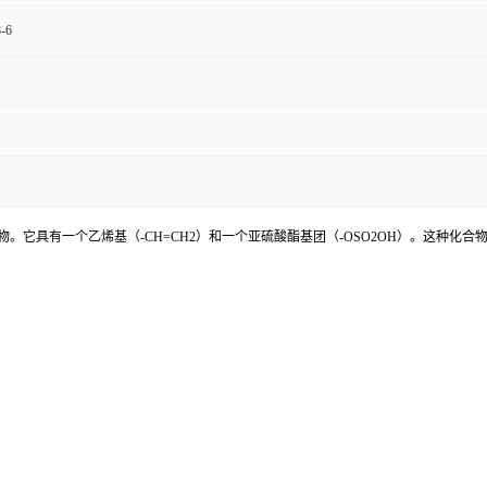
-6
种有机硫化合物。它具有一个乙烯基（-CH=CH2）和一个亚硫酸酯基团（-OSO2OH）