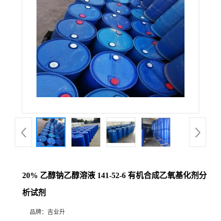
20% 乙醇钠乙醇溶液 141-52-6 有机合成乙氧基化剂分
析试剂
品牌：
吉业升