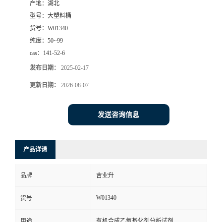
产地：
湖北
型号：
大塑料桶
货号：
W01340
纯度：
50~99
cas：
141-52-6
发布日期：
2025-02-17
更新日期：
2026-08-07
发送咨询信息
产品详请
品牌
吉业升
W01340
货号
用途
有机合成乙氧基化剂分析试剂