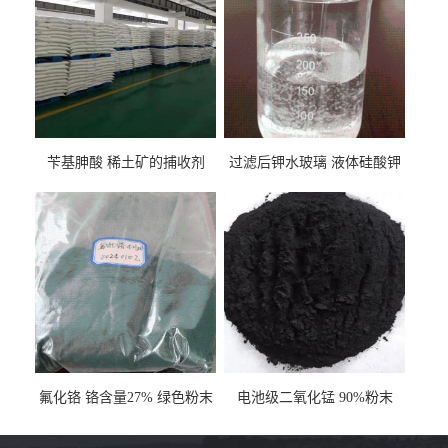
苄基胂酸 稀土矿的捕收剂
过滤后钾水玻璃 液体硅酸钾
氟化铬 铬含量27% 绿色粉末
电池级二氧化锰 90%粉末