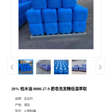
20% 柏木油 8000-27-9 肥皂洗发精低温萃取
品牌：
吉业升
产地：
湖北
型号：
小塑料桶