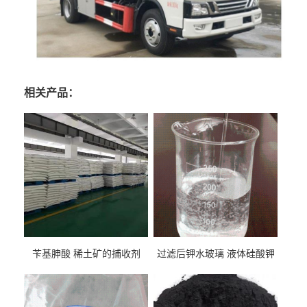
相关产品：
苄基胂酸 稀土矿的捕收剂
过滤后钾水玻璃 液体硅酸钾