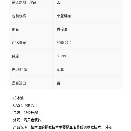
是否危险化学品
否
包装规格
小塑料桶
别名
香柏油
8000-27-9
CAS编号
50~99
纯度
产地/厂商
湖北
是否进口
否
柏木油
CAS 14409-72-4
包装：25公斤/桶
外观：浅黄色液体
产品说明：柏木油的提取技术主要是亚临界低温萃取技术。 外观