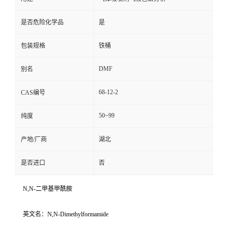
是否危险化学品
是
包装规格
铁桶
DMF
别名
68-12-2
CAS编号
50~99
纯度
产地/厂商
湖北
是否进口
否
N,N-二甲基甲酰胺
英文名：N,N-Dimethylformamide