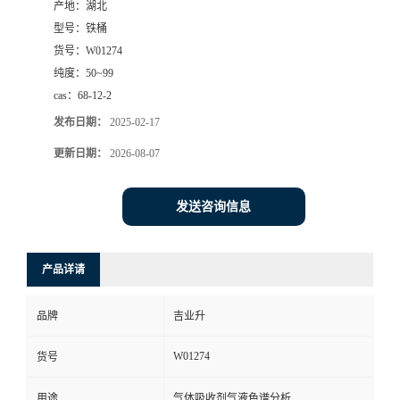
产地：
湖北
型号：
铁桶
货号：
W01274
纯度：
50~99
cas：
68-12-2
发布日期：
2025-02-17
更新日期：
2026-08-07
发送咨询信息
产品详请
品牌
吉业升
W01274
货号
用途
气体吸收剂气液色谱分析