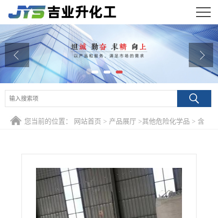
公司首页
公司介绍
公司动态
产品展厅
您当前的位置：
网站首页
>
产品展厅
>
其他危险化学品
>
含
证书荣誉
量98% 1,2-苯二酚 120-80-9 橡胶硬化剂化工中间体电镀添加剂
联系方式
在线留言