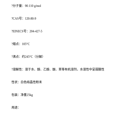
?分子量：90.110 g/mol
?CAS号：120-80-9
?EINECS号：204-427-5
?熔点：105°C
?沸点：约245°C（分解）
?溶解性：溶于水、醇、乙醇、醚、苯等有机溶剂，水溶性中呈弱酸性
性状：白色结晶性粉末
包装：净重25kg
用途：