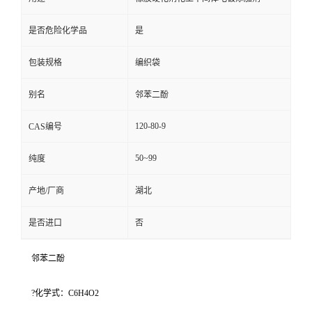
是否危险化学品
是
包装规格
编织袋
别名
邻苯二酚
120-80-9
CAS编号
50~99
纯度
产地/厂商
湖北
是否进口
否
邻苯二酚
?化学式：C6H4O2