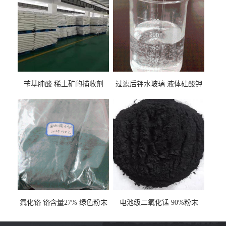
苄基胂酸 稀土矿的捕收剂
过滤后钾水玻璃 液体硅酸钾
氟化铬 铬含量27% 绿色粉末
电池级二氧化锰 90%粉末