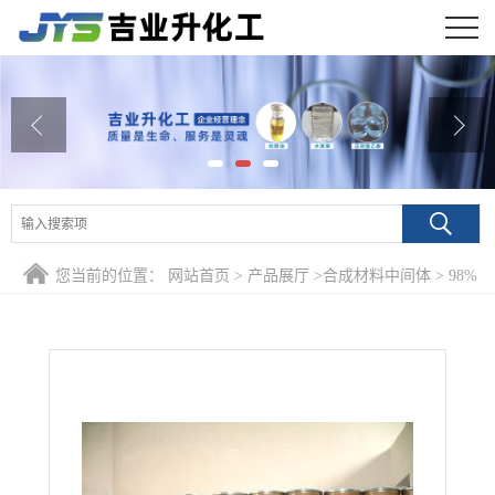
公司首页
公司介绍
公司动态
产品展厅
您当前的位置：
网站首页
>
产品展厅
>
合成材料中间体
>
98%
证书荣誉
N-甲基-4-氨邻苯二甲酰亚胺 2257-85-4 荧光探针用于染料
联系方式
在线留言