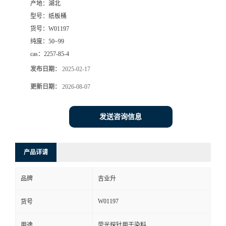
产地：
湖北
型号：
纸板桶
货号：
W01197
纯度：
50~99
cas：
2257-85-4
发布日期：
2025-02-17
更新日期：
2026-08-07
发送咨询信息
产品详请
品牌
吉业升
W01197
货号
用途
荧光探针用于染料