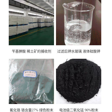
苄基胂酸 稀土矿的捕收剂
过滤后钾水玻璃 液体硅酸钾
氟化铬 铬含量27% 绿色粉末
电池级二氧化锰 90%粉末