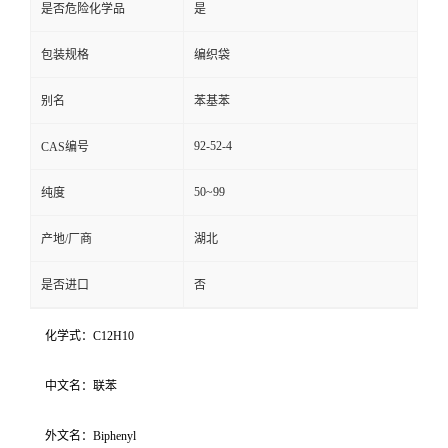
是否危险化学品
是
包装规格
编织袋
别名
苯基苯
92-52-4
CAS编号
50~99
纯度
产地/厂商
湖北
是否进口
否
化学式：C12H10
中文名：联苯
外文名：Biphenyl