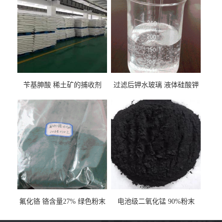
苄基胂酸 稀土矿的捕收剂
过滤后钾水玻璃 液体硅酸钾
氟化铬 铬含量27% 绿色粉末
电池级二氧化锰 90%粉末