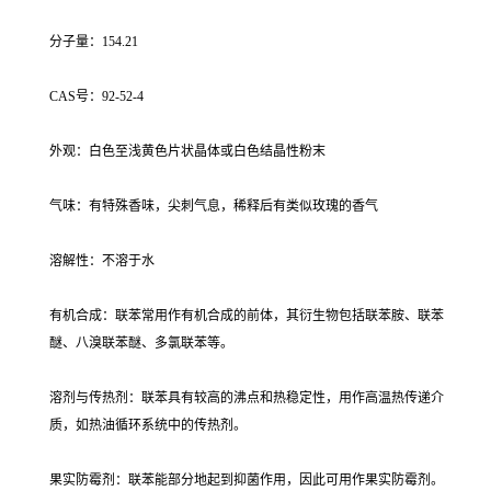
分子量：154.21
CAS号：92-52-4
外观：白色至浅黄色片状晶体或白色结晶性粉末
气味：有特殊香味，尖刺气息，稀释后有类似玫瑰的香气
溶解性：不溶于水
有机合成：联苯常用作有机合成的前体，其衍生物包括联苯胺、联苯
醚、八溴联苯醚、多氯联苯等。
溶剂与传热剂：联苯具有较高的沸点和热稳定性，用作高温热传递介
质，如热油循环系统中的传热剂。
果实防霉剂：联苯能部分地起到抑菌作用，因此可用作果实防霉剂。