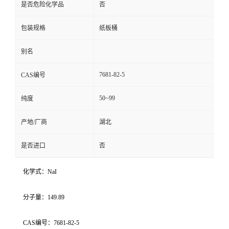
是否危险化学品
否
包装规格
纸板桶
别名
7681-82-5
CAS编号
50~99
纯度
产地/厂商
湖北
是否进口
否
化学式：NaI
分子量：149.89
CAS编号：7681-82-5