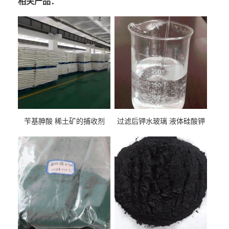
相关产品：
苄基胂酸 稀土矿的捕收剂
过滤后钾水玻璃 液体硅酸钾