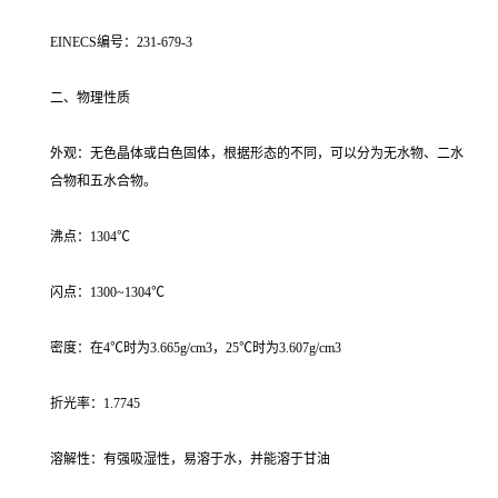
EINECS编号：231-679-3
二、物理性质
外观：无色晶体或白色固体，根据形态的不同，可以分为无水物、二水
合物和五水合物。
沸点：1304℃
闪点：1300~1304℃
密度：在4℃时为3.665g/cm3，25℃时为3.607g/cm3
折光率：1.7745
溶解性：有强吸湿性，易溶于水，并能溶于甘油