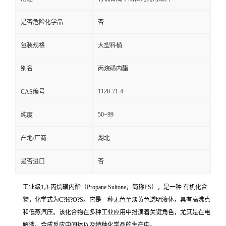
是否危险化学品
否
包装规格
大塑料桶
别名
丙烷磺内酯
1120-71-4
CAS编号
50~99
纯度
产地/厂商
湖北
是否进口
否
工业级1,3-丙烷磺内酯（Propane Sultone，简称PS），是一种 有机化合
物，化学式为C?H?O?S。它是一种无色至淡黄色透明液体，具有高沸点
和低蒸汽压。该化合物在多种工业应用中扮演着关键角色，尤其是在电
解液、合成反应中间体以及特种化学品的生产中。