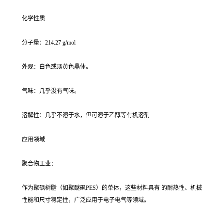
化学性质
分子量：214.27 g/mol
外观：白色或淡黄色晶体。
气味：几乎没有气味。
溶解性：几乎不溶于水，但可溶于乙醇等有机溶剂
应用领域
聚合物工业：
作为聚砜树脂（如聚醚砜PES）的单体，这些材料具有 的耐热性、机械
性能和尺寸稳定性，广泛应用于电子电气等领域。