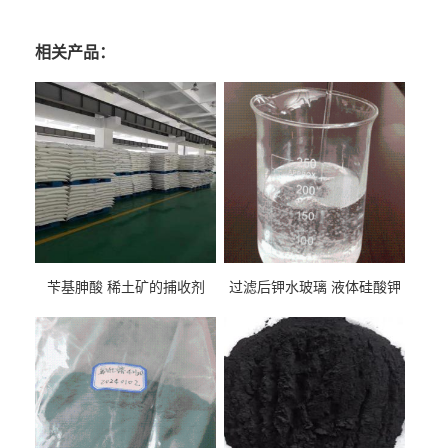
相关产品：
苄基胂酸 稀土矿的捕收剂
过滤后钾水玻璃 液体硅酸钾