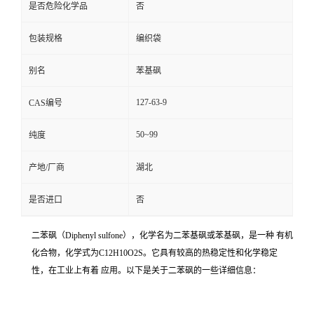
是否危险化学品
否
包装规格
编织袋
别名
苯基砜
127-63-9
CAS编号
50~99
纯度
产地/厂商
湖北
是否进口
否
二苯砜（Diphenyl sulfone），化学名为二苯基砜或苯基砜，是一种 有机
化合物，化学式为C12H10O2S。它具有较高的热稳定性和化学稳定
性，在工业上有着 应用。以下是关于二苯砜的一些详细信息：