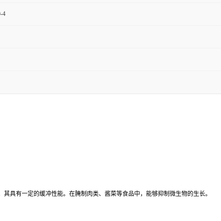
-4
。
。其具有一定的缓冲性能。在腌制肉类、酱菜等食品中，能够抑制微生物的生长。