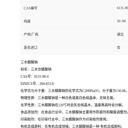
6131-90
CAS编号
50~99
纯度
产地/厂商
湖北
是否进口
否
三水醋酸钠
别名：三水合醋酸钠
CAS号：6131-90-4
EINECS号：204-823-8
化学式与分子量：三水醋酸钠的化学式为C2H9NaO5，分子量为136.08
物理性质：三水醋酸钠是一种白色或类白色结晶体，无味无臭。
化学性质：三水醋酸钠在120℃时会失去结晶水，温度再高时会分解。
食品添加剂：在食品行业中，三水醋酸钠主要用作防腐剂和酸度调整剂
印染助剂：在印染行业中，三水醋酸钠作为印染助剂使用。
有机合成原料：在有机合成领域，三水醋酸钠是一种 有机合成原料。