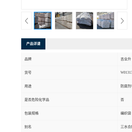
产品详请
品牌
吉业升
W0131
货号
用途
防腐剂
是否危险化学品
否
包装规格
编织袋
别名
三水合