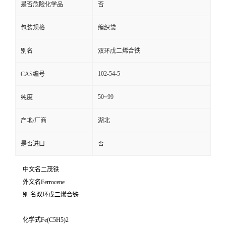
是否危险化学品
否
包装规格
编织袋
别名
双环戊二烯合铁
102-54-5
CAS编号
50~99
纯度
产地/厂商
湖北
是否进口
否
中文名二茂铁
外文名Ferrocene
别 名双环戊二烯合铁
化学式Fe(C5H5)2