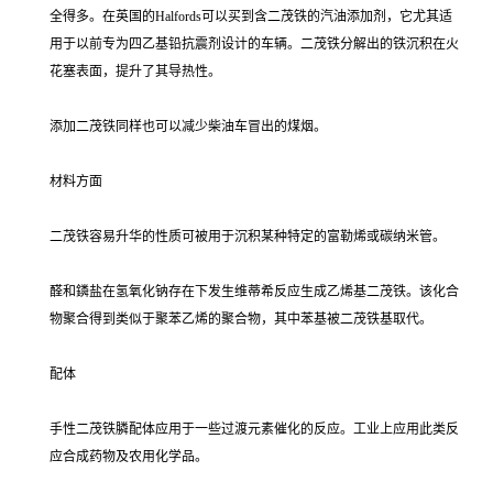
全得多。在英国的Halfords可以买到含二茂铁的汽油添加剂，它尤其适
用于以前专为四乙基铅抗震剂设计的车辆。二茂铁分解出的铁沉积在火
花塞表面，提升了其导热性。
添加二茂铁同样也可以减少柴油车冒出的煤烟。
材料方面
二茂铁容易升华的性质可被用于沉积某种特定的富勒烯或碳纳米管。
醛和鏻盐在氢氧化钠存在下发生维蒂希反应生成乙烯基二茂铁。该化合
物聚合得到类似于聚苯乙烯的聚合物，其中苯基被二茂铁基取代。
配体
手性二茂铁膦配体应用于一些过渡元素催化的反应。工业上应用此类反
应合成药物及农用化学品。