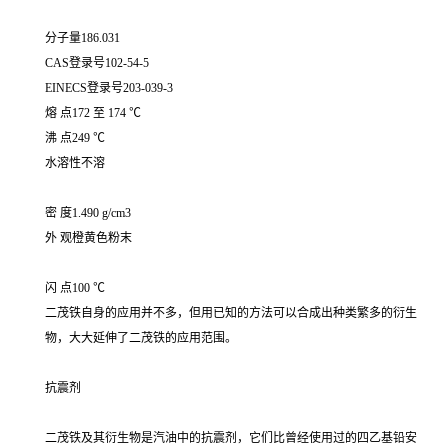
分子量186.031
CAS登录号102-54-5
EINECS登录号203-039-3
熔 点172 至 174 ℃
沸 点249 ℃
水溶性不溶
密 度1.490 g/cm3
外 观橙黄色粉末
闪 点100 ℃
二茂铁自身的应用并不多，但用已知的方法可以合成出种类繁多的衍生
物，大大延伸了二茂铁的应用范围。
抗震剂
二茂铁及其衍生物是汽油中的抗震剂，它们比曾经使用过的四乙基铅安